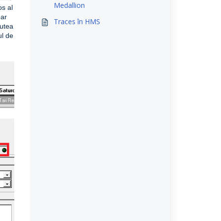
Medallion
os al
oar
Traces în HMS
putea
ul de