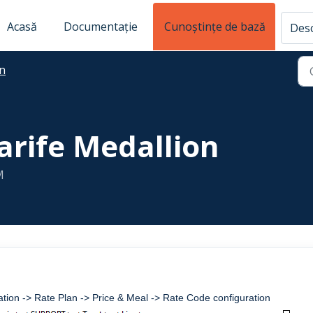
Acasă
Documentație
Cunoștințe de bază
Desc
n
arife Medallion
M
ation -> Rate Plan -> Price & Meal -> Rate Code configuration