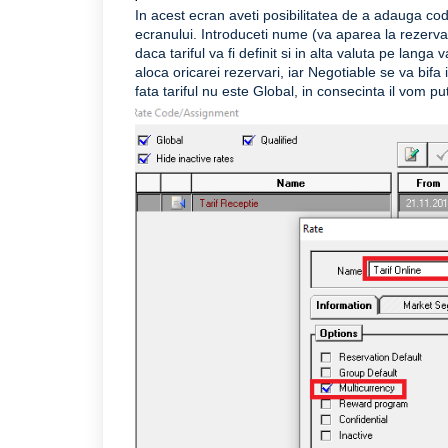
In acest ecran aveti posibilitatea de a adauga cod
ecranului. Introduceti nume (va aparea la rezervari –
daca tariful va fi definit si in alta valuta pe lang
aloca oricarei rezervari, iar Negotiable se va bifa 
fata tariful nu este Global, in consecinta il vom p