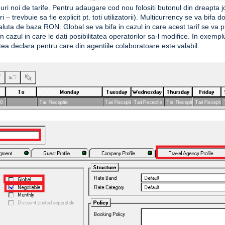
uri noi de tarife. Pentru adaugare cod nou folositi butonul din dreapta j
 trevbuie sa fie explicit pt. toti utilizatorii). Multicurrency se va bifa d
a valuta de baza RON. Global se va bifa in cazul in care acest tarif se va 
in cazul in care le dati posibilitatea operatorilor sa-l modifice. In exempl
utea declara pentru care din agentiile colaboratoare este valabil.