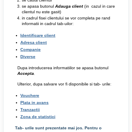
se cauta clientul
se apasa butonul
Adauga client
(in cazul in care
clientul nu este gasit)
in cadrul fisei clientului se vor completa pe rand
informatii in cadrul tab-uilor:
Identificare client
Adresa client
Companie
Diverse
Dupa introducerea informatiilor se apasa butonul
Accepta
.
Ulterior, dupa salvare vor fi disponibile si tab- urile:
Vouchere
Plata in avans
Tranzactii
Zona de statistici
Tab- urile sunt prezentate mai jos. Pentru o