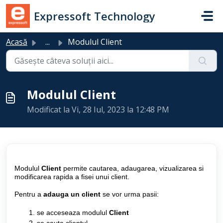
Sari la conținutul principal
Expressoft Technology
Acasă
...
Modulul Client
Modulul Client
Modificat la Vi, 28 Iul, 2023 la 12:48 PM
Modulul
Client
permite cautarea, adaugarea, vizualizarea si
modificarea rapida a fisei unui client.
Pentru a
adauga un client
se vor urma pasii:
se acceseaza modulul
Client